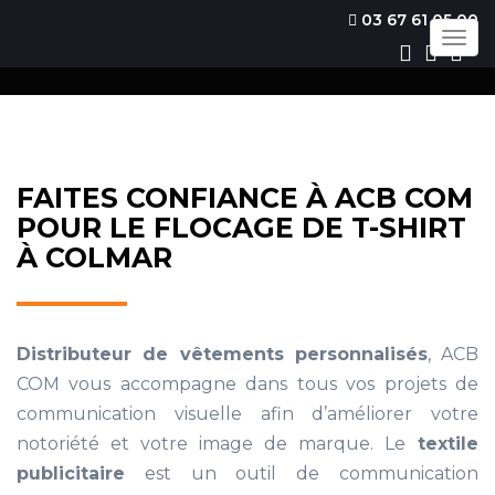
03 67 61 05 00
Togg
navig
FAITES CONFIANCE À ACB COM
POUR LE FLOCAGE DE T-SHIRT
À COLMAR
Distributeur de vêtements personnalisés
, ACB
COM vous accompagne dans tous vos projets de
communication visuelle afin d’améliorer votre
notoriété et votre image de marque. Le
textile
publicitaire
est un outil de communication