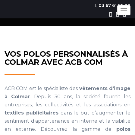
03 67 61 05 00
Togg
navig
VOS POLOS PERSONNALISÉS À
COLMAR AVEC ACB COM
ACB COM est le spécialiste des
vêtements d’image
à Colmar
. Depuis 30 ans, la société fournit les
entreprises, les collectivités et les associations en
textiles publicitaires
dans le but d’augmenter le
sentiment d’appartenance en interne et la visibilité
en externe. Découvrez la gamme de
polos