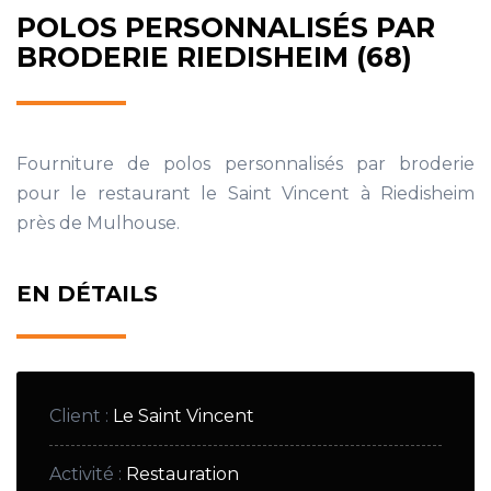
POLOS PERSONNALISÉS PAR
BRODERIE RIEDISHEIM (68)
Fourniture de polos personnalisés par broderie
pour le restaurant le Saint Vincent à Riedisheim
près de Mulhouse.
EN DÉTAILS
Client
:
Le Saint Vincent
Activité
:
Restauration