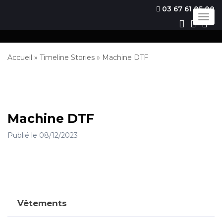
03 67 61 05 00
Togg
navig
Accueil
»
Timeline Stories
»
Machine DTF
Machine DTF
Publié le 08/12/2023
Vêtements